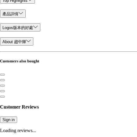
Top Highlights
產品詳情
Logos版本的好處
About 趙中輝
Customers also bought
Customer Reviews
Sign in
Loading reviews...