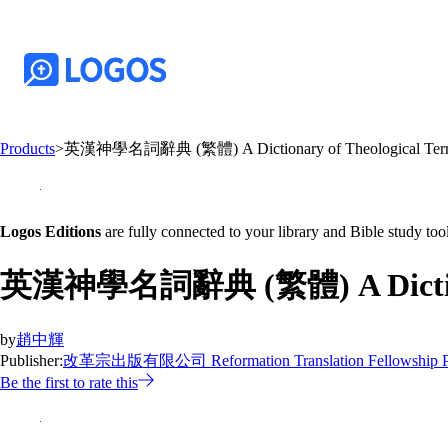
Products
>
英漢神學名詞辭典 (繁體) A Dictionary of Theological Terms (
Logos Editions
are fully connected to your library and Bible study tool
英漢神學名詞辭典 (繁體) A Dictionary 
by
趙中輝
Publisher:
改革宗出版有限公司 Reformation Translation Fellowship Pu
Be the first to rate this