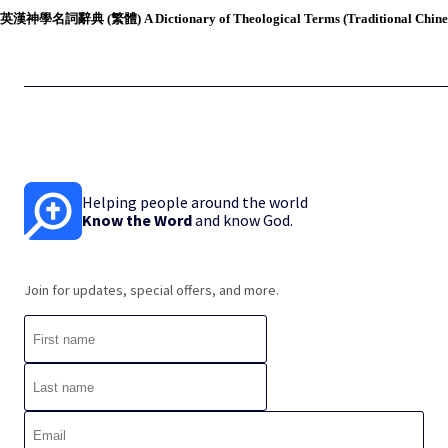
英漢神學名詞辭典 (繁體) A Dictionary of Theological Terms (Traditional Chine
Helping people around the world
Know the Word
and know God.
Join for updates, special offers, and more.