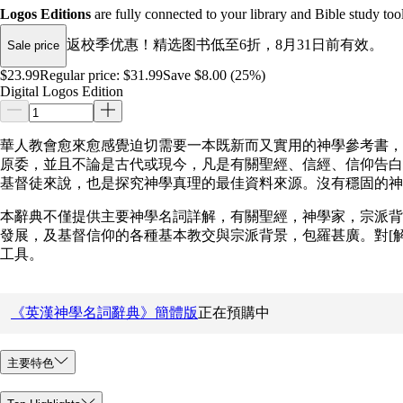
Logos Editions
are fully connected to your library and Bible study tool
返校季优惠！精选图书低至6折，8月31日前有效。
Sale price
$23.99
Regular price:
$31.99
Save $8.00 (25%)
Digital Logos Edition
華人教會愈來愈感覺迫切需要一本既新而又實用的神學參考書，
原委，並且不論是古代或現今，凡是有關聖經、信經、信仰告白
基督徒來說，也是探究神學真理的最佳資料來源。沒有穩固的神
本辭典不僅提供主要神學名詞詳解，有關聖經，神學家，宗派背
發展，及基督信仰的各種基本教交與宗派背景，包羅甚廣。對[解
工具。
《英漢神學名詞辭典》簡體版
正在預購中
主要特色