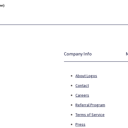
se)
Company Info
About Logos
Contact
Careers
Referral Program
Terms of Service
Press