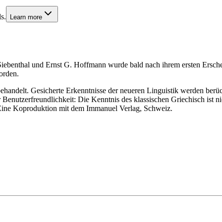
s.
Learn more
iebenthal und Ernst G. Hoffmann wurde bald nach ihrem ersten Ersch
orden.
behandelt. Gesicherte Erkenntnisse der neueren Linguistik werden ber
 Benutzerfreundlichkeit: Die Kenntnis des klassischen Griechisch ist n
 Eine Koproduktion mit dem Immanuel Verlag, Schweiz.