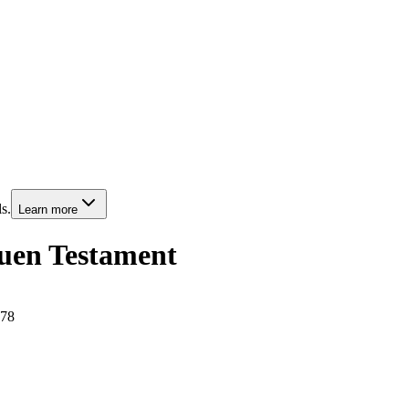
s.
Learn more
uen Testament
78