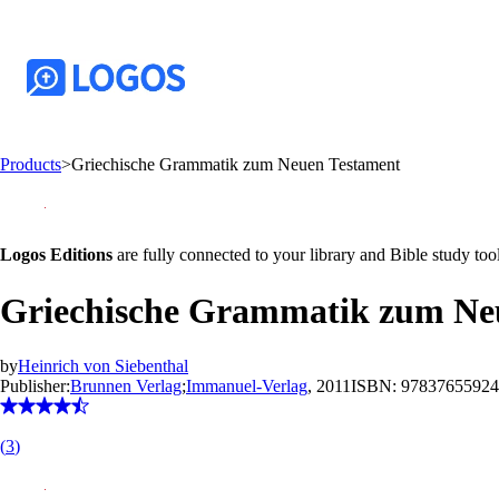
Products
>
Griechische Grammatik zum Neuen Testament
Logos Editions
are fully connected to your library and Bible study tool
Griechische Grammatik zum Ne
by
Heinrich von Siebenthal
Publisher:
Brunnen Verlag
;
Immanuel-Verlag
, 2011
ISBN:
97837655924
(
3
)