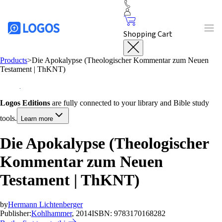
Shopping Cart
Products
>
Die Apokalypse (Theologischer Kommentar zum Neuen
Testament | ThKNT)
Logos Editions
are fully connected to your library and Bible study
tools.
Learn more
Die Apokalypse (Theologischer
Kommentar zum Neuen
Testament | ThKNT)
by
Hermann Lichtenberger
Publisher:
Kohlhammer
, 2014
ISBN:
9783170168282