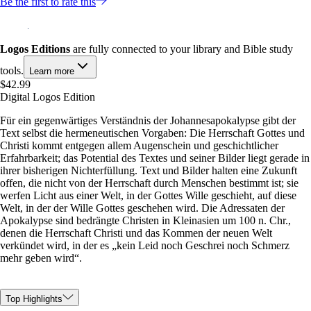
Be the first to rate this
Logos Editions
are fully connected to your library and Bible study
tools.
Learn more
$42.99
Digital Logos Edition
Für ein gegenwärtiges Verständnis der Johannesapokalypse gibt der
Text selbst die hermeneutischen Vorgaben: Die Herrschaft Gottes und
Christi kommt entgegen allem Augenschein und geschichtlicher
Erfahrbarkeit; das Potential des Textes und seiner Bilder liegt gerade in
ihrer bisherigen Nichterfüllung. Text und Bilder halten eine Zukunft
offen, die nicht von der Herrschaft durch Menschen bestimmt ist; sie
werfen Licht aus einer Welt, in der Gottes Wille geschieht, auf diese
Welt, in der der Wille Gottes geschehen wird. Die Adressaten der
Apokalypse sind bedrängte Christen in Kleinasien um 100 n. Chr.,
denen die Herrschaft Christi und das Kommen der neuen Welt
verkündet wird, in der es „kein Leid noch Geschrei noch Schmerz
mehr geben wird“.
Top Highlights