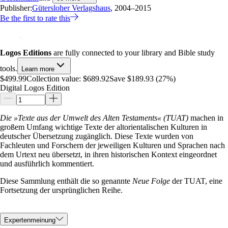
Publisher:
Gütersloher Verlagshaus
, 2004–2015
Be the first to rate this
Logos Editions
are fully connected to your library and Bible study
tools.
Learn more
$499.99
Collection value:
$689.92
Save $189.93 (27%)
Digital Logos Edition
Die »Texte aus der Umwelt des Alten Testaments« (TUAT)
machen in
großem Umfang wichtige Texte der altorientalischen Kulturen in
deutscher Übersetzung zugänglich. Diese Texte wurden von
Fachleuten und Forschern der jeweiligen Kulturen und Sprachen nach
dem Urtext neu übersetzt, in ihren historischen Kontext eingeordnet
und ausführlich kommentiert.
Diese Sammlung enthält die so genannte
Neue Folge
der TUAT, eine
Fortsetzung der ursprünglichen Reihe.
Expertenmeinung