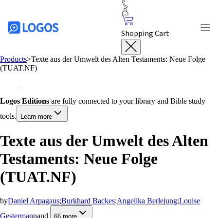
Shopping Cart
Products
>
Texte aus der Umwelt des Alten Testaments: Neue Folge
(TUAT.NF)
Logos Editions
are fully connected to your library and Bible study
tools.
Learn more
Texte aus der Umwelt des Alten
Testaments: Neue Folge
(TUAT.NF)
by
Daniel Arpagaus
;
Burkhard Backes
;
Angelika Berlejung
;
Louise
Gestermann
and
66
more