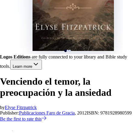
Logos Editions
are fully connected to your library and Bible study
tools.
Learn more
Venciendo el temor, la
preocupación y la ansiedad
by
Elyse Fitzpatrick
Publisher:
Publicaciones Faro de Gracia
, 2012
ISBN:
9781928980599
Be the first to rate this