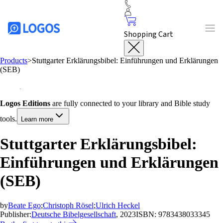
Shopping Cart
Products
>
Stuttgarter Erklärungsbibel: Einführungen und Erklärungen
(SEB)
Logos Editions
are fully connected to your library and Bible study
tools.
Learn more
Stuttgarter Erklärungsbibel:
Einführungen und Erklärungen
(SEB)
by
Beate Ego
;
Christoph Rösel
;
Ulrich Heckel
Publisher:
Deutsche Bibelgesellschaft
, 2023
ISBN:
9783438033345