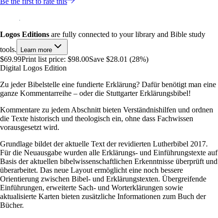
Be the first to rate this
Logos Editions
are fully connected to your library and Bible study
tools.
Learn more
$69.99
Print list price:
$98.00
Save $28.01 (28%)
Digital Logos Edition
Zu jeder Bibelstelle eine fundierte Erklärung? Dafür benötigt man eine
ganze Kommentarreihe – oder die Stuttgarter Erklärungsbibel!
Kommentare zu jedem Abschnitt bieten Verständnishilfen und ordnen
die Texte historisch und theologisch ein, ohne dass Fachwissen
vorausgesetzt wird.
Grundlage bildet der aktuelle Text der revidierten Lutherbibel 2017.
Für die Neuausgabe wurden alle Erklärungs- und Einführungstexte auf
Basis der aktuellen bibelwissenschaftlichen Erkenntnisse überprüft und
überarbeitet. Das neue Layout ermöglicht eine noch bessere
Orientierung zwischen Bibel- und Erklärungstexten. Übergreifende
Einführungen, erweiterte Sach- und Worterklärungen sowie
aktualisierte Karten bieten zusätzliche Informationen zum Buch der
Bücher.