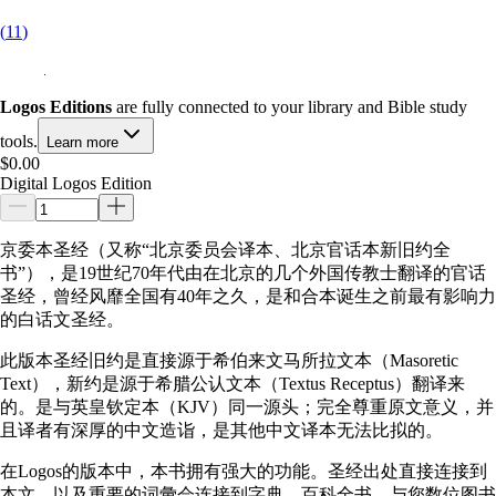
(
11
)
Logos Editions
are fully connected to your library and Bible study
tools.
Learn more
$0.00
Digital Logos Edition
京委本圣经（又称“北京委员会译本、北京官话本新旧约全
书”），是19世纪70年代由在北京的几个外国传教士翻译的官话
圣经，曾经风靡全国有40年之久，是和合本诞生之前最有影响力
的白话文圣经。
此版本圣经旧约是直接源于希伯来文马所拉文本（Masoretic
Text），新约是源于希腊公认文本（Textus Receptus）翻译来
的。是与英皇钦定本（KJV）同一源头；完全尊重原文意义，并
且译者有深厚的中文造诣，是其他中文译本无法比拟的。
在Logos的版本中，本书拥有强大的功能。圣经出处直接连接到
本文，以及重要的词彙会连接到字典，百科全书，与您数位图书