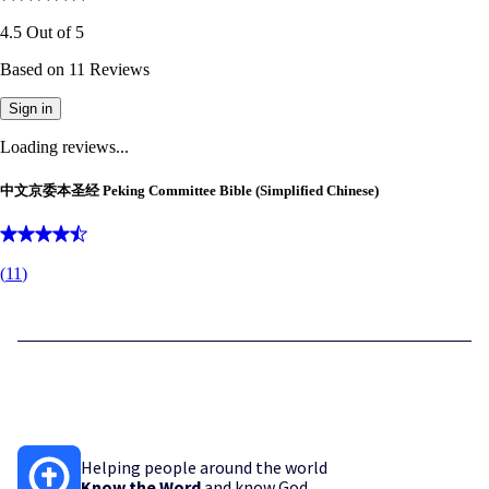
4.5
Out of
5
Based on
11
Reviews
Sign in
Loading reviews...
中文京委本圣经 Peking Committee Bible (Simplified Chinese)
(
11
)
Helping people around the world
Know the Word
and know God.